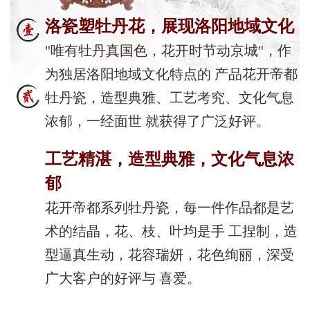
洛瓷塑牡丹花，展现洛阳地域文化
"唯有牡丹真国色，花开时节动京城"，作
为独居洛阳地域文化特点的 产品花开帝都
牡丹瓷，造型典雅、工艺考究、文化气息
浓郁，一经面世 就获得了广泛好评。
工艺精湛，造型典雅，文化气息浓
郁
花开帝都系列牡丹瓷，每一件作品都是艺
术的结晶，花、枝、叶均是手 工捏制，造
型逼真生动，花容瑞妍，花色绚丽，深受
广大客户的好评与 喜爱。