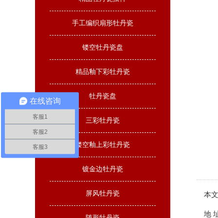
手工编织扇形牡丹瓷
镂空牡丹瓷盘
精品釉下彩牡丹瓷
牡丹瓷盘
在线咨询
客服1
三彩牡丹瓷
客服2
镂空釉上彩牡丹瓷
客服3
镀金边牡丹瓷
屏风牡丹瓷
本文
地 址：
随形牡丹瓷