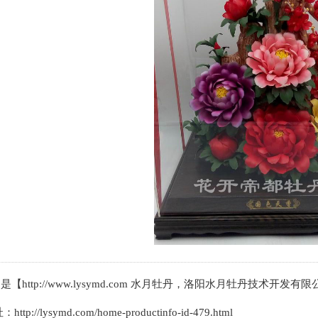
是【http://www.lysymd.com 水月牡丹，洛阳水月牡丹技
http://lysymd.com/home-productinfo-id-479.html