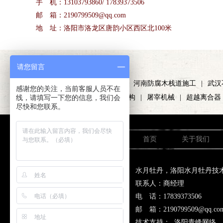
手 机：13103793860/ 17839373506
邮 箱：2190799509@qq.com
地 址：洛阳市洛龙区唐韵小区西区北100米
友情链接
请您留言
/LINKS
硫磺颗粒
|
洛阳锌钢护栏
|
河南防腐木栈道施工
|
武汉
感谢您的关注，当前客服人员不在
线，请填写一下您的信息，我们会
证
|
勐舍普洱茶
|
车棚膜结构
|
屠宰机械
|
超越离合器
尽快和您联系。
首页
关于我们
水月牡丹，洛阳水月牡丹技
联系人：商经理
电 话：17839373506 手
邮 箱：2190799509@
技术支持：
洛阳青峰网络