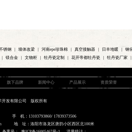
不锈钢
|
墙体改梁
|
河南epe珍珠棉
|
真空接触器
|
日丰地暖
|
钢
|
镁合金
|
文物柜
|
牡丹瓷定制
|
花开帝都牡丹瓷
|
牡丹瓷厂家
|
旗下品牌
新闻中心
产品展示
资质荣誉
术开发有限公司 版权所有
 机：13103793860/ 17839373506
qq.com 地 址：洛阳市洛龙区唐韵小区西区北100米
备案号：
豫ICP备16005467号-1
流量统计：