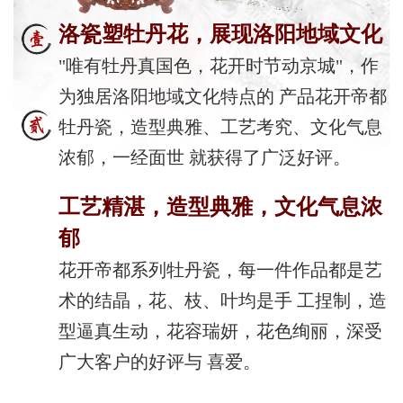
洛瓷塑牡丹花，展现洛阳地域文化
"唯有牡丹真国色，花开时节动京城"，作
为独居洛阳地域文化特点的 产品花开帝都
牡丹瓷，造型典雅、工艺考究、文化气息
浓郁，一经面世 就获得了广泛好评。
工艺精湛，造型典雅，文化气息浓
郁
花开帝都系列牡丹瓷，每一件作品都是艺
术的结晶，花、枝、叶均是手 工捏制，造
型逼真生动，花容瑞妍，花色绚丽，深受
广大客户的好评与 喜爱。