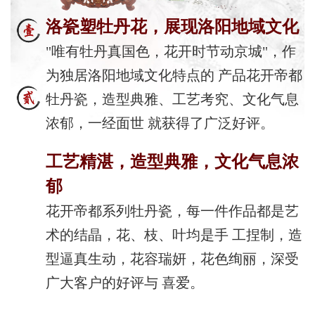
洛瓷塑牡丹花，展现洛阳地域文化
"唯有牡丹真国色，花开时节动京城"，作
为独居洛阳地域文化特点的 产品花开帝都
牡丹瓷，造型典雅、工艺考究、文化气息
浓郁，一经面世 就获得了广泛好评。
工艺精湛，造型典雅，文化气息浓
郁
花开帝都系列牡丹瓷，每一件作品都是艺
术的结晶，花、枝、叶均是手 工捏制，造
型逼真生动，花容瑞妍，花色绚丽，深受
广大客户的好评与 喜爱。