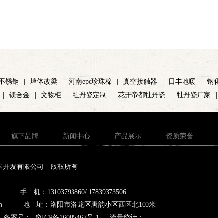
不锈钢
|
墙体改梁
|
河南epe珍珠棉
|
真空接触器
|
日丰地暖
|
钢
|
镁合金
|
文物柜
|
牡丹瓷定制
|
花开帝都牡丹瓷
|
牡丹瓷厂家
|
旗下品牌
新闻中心
产品展示
资质荣誉
术开发有限公司 版权所有
 机：13103793860/ 17839373506
qq.com 地 址：洛阳市洛龙区唐韵小区西区北100米
备案号：
豫ICP备16005467号-1
流量统计：