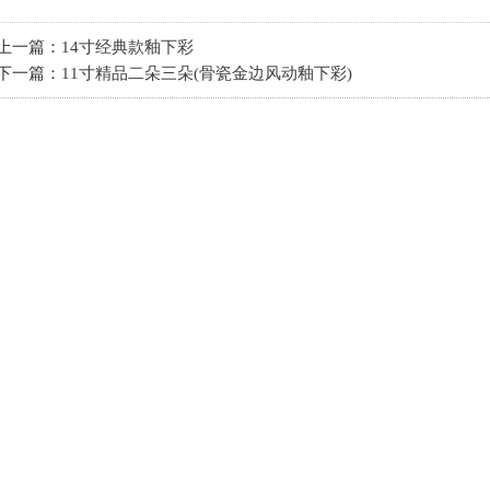
上一篇：
14寸经典款釉下彩
下一篇：
11寸精品二朵三朵(骨瓷金边风动釉下彩)