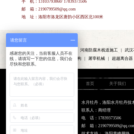
手 机：13103793860/ 17839373506
邮 箱：2190799509@qq.com
地 址：洛阳市洛龙区唐韵小区西区北100米
友情链接
请您留言
/LINKS
硫磺颗粒
|
洛阳锌钢护栏
|
河南防腐木栈道施工
|
武汉
感谢您的关注，当前客服人员不在
线，请填写一下您的信息，我们会
证
|
勐舍普洱茶
|
车棚膜结构
|
屠宰机械
|
超越离合器
尽快和您联系。
首页
关于我们
水月牡丹，洛阳水月牡丹技
联系人：商经理
电 话：17839373506 手
邮 箱：2190799509@
技术支持：
洛阳青峰网络